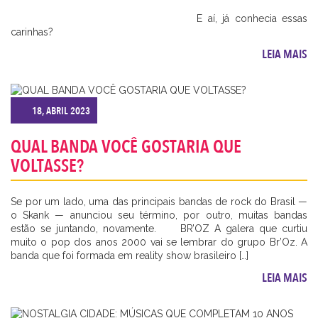
⠀⠀⠀⠀⠀⠀⠀⠀ ⠀⠀⠀⠀⠀⠀⠀⠀ ⠀⠀⠀⠀⠀⠀⠀⠀ ⠀⠀⠀⠀⠀⠀⠀⠀ ⠀⠀⠀⠀⠀⠀⠀⠀
⠀⠀⠀⠀⠀⠀⠀⠀ ⠀⠀⠀⠀⠀⠀⠀⠀ ⠀⠀⠀⠀⠀⠀⠀⠀ E aí, já conhecia essas
carinhas?
LEIA MAIS
18, ABRIL 2023
QUAL BANDA VOCÊ GOSTARIA QUE
VOLTASSE?
Se por um lado, uma das principais bandas de rock do Brasil —
o Skank — anunciou seu término, por outro, muitas bandas
CADASTRE-SE
estão se juntando, novamente. BR’OZ A galera que curtiu
muito o pop dos anos 2000 vai se lembrar do grupo Br’Oz. A
banda que foi formada em reality show brasileiro […]
LEIA MAIS