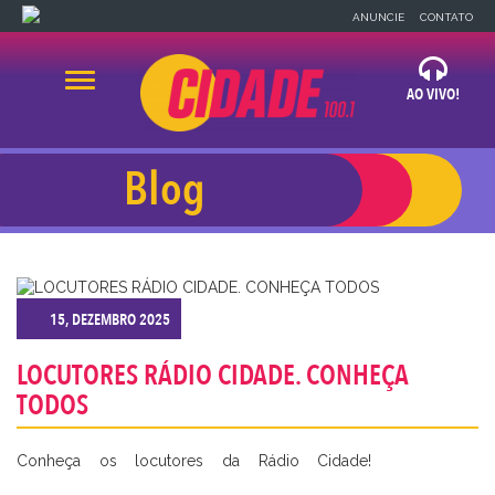
×
ANUNCIE
CONTATO
Alternar navegação
AO VIVO!
OUVIR AGORA
Blog
x
x
BLOG
NEWS
A CIDADE
15, DEZEMBRO 2025
32 99918-1483
LOCUTORES RÁDIO CIDADE. CONHEÇA
TODOS
Conheça os locutores da Rádio Cidade! ⠀⠀⠀⠀⠀⠀⠀⠀
⠀⠀⠀⠀⠀⠀⠀⠀⠀⠀⠀⠀⠀ ⠀⠀⠀⠀⠀⠀⠀⠀ ⠀⠀⠀⠀⠀⠀⠀⠀ ⠀⠀⠀⠀⠀⠀⠀⠀