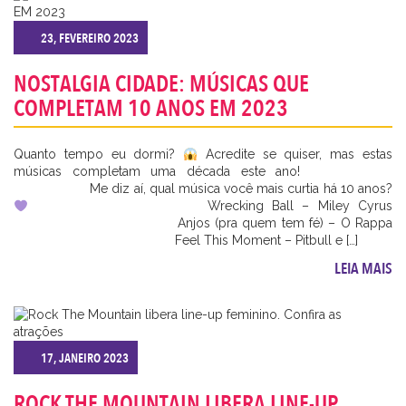
23, FEVEREIRO 2023
NOSTALGIA CIDADE: MÚSICAS QUE
COMPLETAM 10 ANOS EM 2023
Quanto tempo eu dormi?
Acredite se quiser, mas estas
músicas completam uma década este ano! ⠀⠀⠀⠀⠀⠀⠀⠀⠀
⠀⠀⠀⠀⠀⠀⠀⠀ Me diz aí, qual música você mais curtia há 10 anos?
⠀⠀⠀⠀⠀⠀⠀⠀⠀ ⠀⠀⠀⠀⠀⠀⠀⠀ Wrecking Ball – Miley Cyrus
⠀⠀⠀⠀⠀⠀⠀⠀⠀ ⠀⠀⠀⠀⠀⠀⠀⠀ Anjos (pra quem tem fé) – O Rappa
⠀⠀⠀⠀⠀⠀⠀⠀⠀ ⠀⠀⠀⠀⠀⠀⠀⠀ Feel This Moment – Pitbull e […]
LEIA MAIS
17, JANEIRO 2023
ROCK THE MOUNTAIN LIBERA LINE-UP