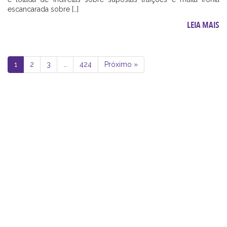
escancarada sobre […]
LEIA MAIS
1
2
3
…
424
Próximo »