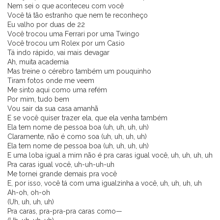
Nem sei o que aconteceu com você
Você tá tão estranho que nem te reconheço
Eu valho por duas de 22
Você trocou uma Ferrari por uma Twingo
Você trocou um Rolex por um Casio
Tá indo rápido, vai mais devagar
Ah, muita academia
Mas treine o cérebro também um pouquinho
Tiram fotos onde me veem
Me sinto aqui como uma refém
Por mim, tudo bem
Vou sair da sua casa amanhã
E se você quiser trazer ela, que ela venha também
Ela tem nome de pessoa boa (uh, uh, uh, uh)
Claramente, não é como soa (uh, uh, uh, uh)
Ela tem nome de pessoa boa (uh, uh, uh, uh)
E uma loba igual a mim não é pra caras igual você, uh, uh, uh, uh
Pra caras igual você, uh-uh-uh-uh
Me tornei grande demais pra você
E, por isso, você tá com uma igualzinha a você, uh, uh, uh, uh
Ah-oh, oh-oh
(Uh, uh, uh, uh)
Pra caras, pra-pra-pra caras como—