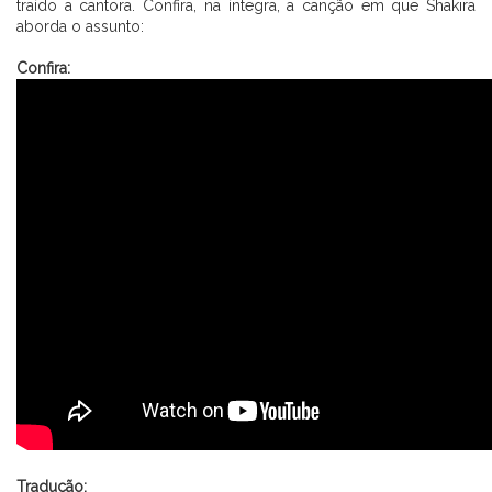
traído a cantora. Confira, na íntegra, a canção em que Shakira
aborda o assunto:
⠀⠀⠀⠀⠀⠀⠀⠀⠀ ⠀⠀⠀⠀⠀⠀
Confira:
⠀⠀⠀⠀⠀⠀⠀⠀⠀ ⠀⠀
Tradução: