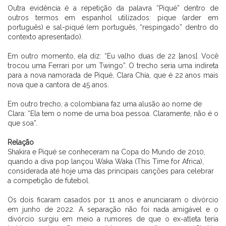
Outra evidência é a repetição da palavra “Piqué” dentro de
outros termos em espanhol utilizados: pique (arder em
português) e sal-piqué (em português, “respingado” dentro do
contexto apresentado).
⠀⠀⠀⠀⠀⠀⠀⠀⠀ ⠀⠀⠀⠀⠀⠀
Em outro momento, ela diz: “Eu valho duas de 22 [anos]. Você
trocou uma Ferrari por um Twingo”. O trecho seria uma indireta
para a nova namorada de Piqué, Clara Chía, que é 22 anos mais
nova que a cantora de 45 anos.
⠀⠀⠀⠀⠀⠀⠀⠀⠀ ⠀⠀⠀⠀⠀⠀
Em outro trecho, a colombiana faz uma alusão ao nome de
Clara: “Ela tem o nome de uma boa pessoa. Claramente, não é o
que soa”.
⠀⠀⠀⠀⠀⠀⠀⠀⠀ ⠀⠀⠀⠀⠀⠀⠀ ⠀⠀⠀⠀⠀⠀
Relação
Shakira e Piqué se conheceram na Copa do Mundo de 2010,
quando a diva pop lançou Waka Waka (This Time for Africa),
considerada até hoje uma das principais canções para celebrar
a competição de futebol.
⠀⠀⠀⠀⠀⠀⠀⠀⠀ ⠀⠀⠀⠀⠀⠀
Os dois ficaram casados por 11 anos e anunciaram o divórcio
em junho de 2022. A separação não foi nada amigável e o
divórcio surgiu em meio a rumores de que o ex-atleta teria