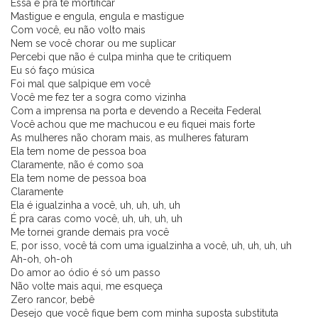
Essa é pra te mortificar
Mastigue e engula, engula e mastigue
Com você, eu não volto mais
Nem se você chorar ou me suplicar
Percebi que não é culpa minha que te critiquem
Eu só faço música
Foi mal que salpique em você
Você me fez ter a sogra como vizinha
Com a imprensa na porta e devendo a Receita Federal
Você achou que me machucou e eu fiquei mais forte
As mulheres não choram mais, as mulheres faturam
Ela tem nome de pessoa boa
Claramente, não é como soa
Ela tem nome de pessoa boa
Claramente
Ela é igualzinha a você, uh, uh, uh, uh
É pra caras como você, uh, uh, uh, uh
Me tornei grande demais pra você
E, por isso, você tá com uma igualzinha a você, uh, uh, uh, uh
Ah-oh, oh-oh
Do amor ao ódio é só um passo
Não volte mais aqui, me esqueça
Zero rancor, bebê
Desejo que você fique bem com minha suposta substituta