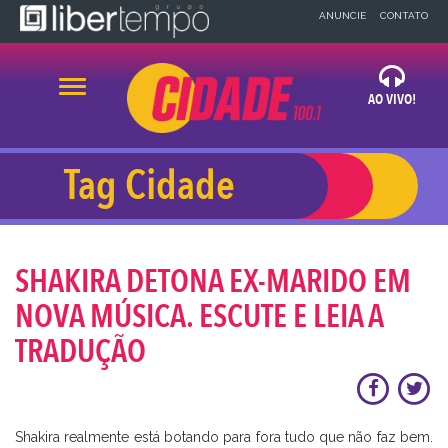
×
ANUNCIE
CONTATO
Alternar navegação
AO VIVO!
OUVIR AGORA
Tag Cidade
x
x
BLOG
NEWS
A CIDADE
SHAKIRA DETONA EX-MARIDO EM
32 99918-1483
NOVA MÚSICA. ESCUTE E LEIA A
TRADUÇÃO
Shakira realmente está botando para fora tudo que não faz bem.