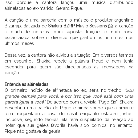
Isso porque a cantora lançou uma música distribuindo
alfinetadas ao ex-marido, Gerard Piqué.
⠀⠀⠀⠀⠀⠀⠀⠀⠀ ⠀⠀⠀⠀⠀⠀
A canção é uma parceria com o músico e produtor argentino
Bizarrap. Batizada de
Shakira BZRP Music Sessions 53
, a canção
é lotada de indiretas sobre supostas traições e muita ironia
escancarada sobre o divórcio que ganhou os holofotes nos
últimos meses.
⠀⠀⠀⠀⠀⠀⠀⠀⠀ ⠀⠀⠀⠀⠀⠀
Dessa vez, a cantora não aliviou a situação. Em diversos termos
em espanhol, Shakira repete a palavra Piqué e nem tenta
esconder para quem são direcionadas as mensagens na
canção.
⠀⠀⠀⠀⠀⠀⠀⠀⠀ ⠀⠀⠀⠀⠀⠀
Entenda as alfinetadas:
O primeiro indício de alfinetada ao ex, seria no trecho:
“Sou
CADASTRE-SE
grande demais para você, é por isso que você está com uma
garota igual a você.”
De acordo com a revista “Page Six”, Shakira
descobriu uma traição de Piqué e ainda soube que a amante
teria frequentado a casa do casal enquanto estavam juntos.
Inclusive, segundo teorias, ela teria suspeitado da relação ao
notar que sua geleia favorita havia sido comida, no entanto,
Pique não gostava da geleia.
⠀⠀⠀⠀⠀⠀⠀⠀⠀ ⠀⠀⠀⠀⠀⠀