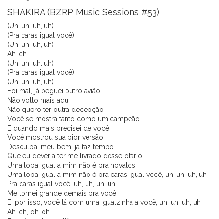
SHAKIRA (BZRP Music Sessions #53)
(Uh, uh, uh, uh)
(Pra caras igual você)
(Uh, uh, uh, uh)
Ah-oh
(Uh, uh, uh, uh)
(Pra caras igual você)
(Uh, uh, uh, uh)
Foi mal, já peguei outro avião
Não volto mais aqui
Não quero ter outra decepção
Você se mostra tanto como um campeão
E quando mais precisei de você
Você mostrou sua pior versão
Desculpa, meu bem, já faz tempo
Que eu deveria ter me livrado desse otário
Uma loba igual a mim não é pra novatos
Uma loba igual a mim não é pra caras igual você, uh, uh, uh, uh
Pra caras igual você, uh, uh, uh, uh
Me tornei grande demais pra você
E, por isso, você tá com uma igualzinha a você, uh, uh, uh, uh
Ah-oh, oh-oh