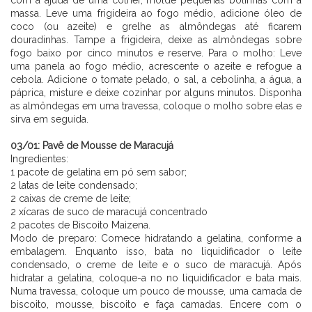
massa. Leve uma frigideira ao fogo médio, adicione óleo de
coco (ou azeite) e grelhe as almôndegas até ficarem
douradinhas. Tampe a frigideira, deixe as almôndegas sobre
fogo baixo por cinco minutos e reserve. Para o molho: Leve
uma panela ao fogo médio, acrescente o azeite e refogue a
cebola. Adicione o tomate pelado, o sal, a cebolinha, a água, a
páprica, misture e deixe cozinhar por alguns minutos. Disponha
as almôndegas em uma travessa, coloque o molho sobre elas e
sirva em seguida.
⠀⠀⠀⠀⠀⠀⠀ ⠀⠀⠀⠀⠀
03/01: Pavê de Mousse de Maracujá
Ingredientes:
1 pacote de gelatina em pó sem sabor;
2 latas de leite condensado;
2 caixas de creme de leite;
2 xícaras de suco de maracujá concentrado
2 pacotes de Biscoito Maizena.
Modo de preparo: Comece hidratando a gelatina, conforme a
embalagem. Enquanto isso, bata no liquidificador o leite
condensado, o creme de leite e o suco de maracujá. Após
hidratar a gelatina, coloque-a no no liquidificador e bata mais.
Numa travessa, coloque um pouco de mousse, uma camada de
biscoito, mousse, biscoito e faça camadas. Encere com o