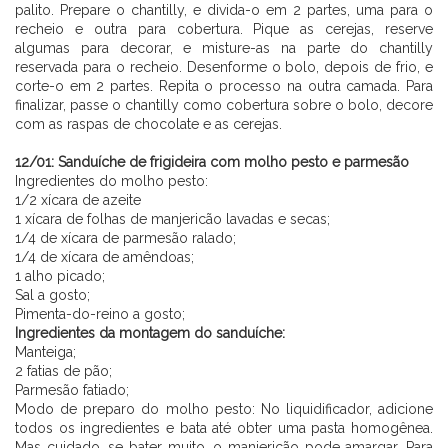
palito. Prepare o chantilly, e divida-o em 2 partes, uma para o
recheio e outra para cobertura. Pique as cerejas, reserve
algumas para decorar, e misture-as na parte do chantilly
reservada para o recheio. Desenforme o bolo, depois de frio, e
corte-o em 2 partes. Repita o processo na outra camada. Para
finalizar, passe o chantilly como cobertura sobre o bolo, decore
com as raspas de chocolate e as cerejas.
⠀⠀⠀⠀⠀⠀⠀⠀ ⠀⠀⠀⠀
12/01: Sanduíche de frigideira com molho pesto e parmesão
Ingredientes do molho pesto:
1/2 xícara de azeite
1 xícara de folhas de manjericão lavadas e secas;
1/4 de xícara de parmesão ralado;
1/4 de xícara de amêndoas;
1 alho picado;
Sal a gosto;
Pimenta-do-reino a gosto;
Ingredientes da montagem do sanduíche:
Manteiga;
2 fatias de pão;
Parmesão fatiado;
Modo de preparo do molho pesto: No liquidificador, adicione
todos os ingredientes e bata até obter uma pasta homogênea.
Mas cuidado, se bater muito, o manjericão pode amargar. Para