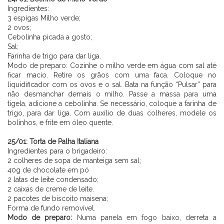
Ingredientes:
3 espigas Milho verde;
2 ovos;
Cebolinha picada a gosto;
Sal;
Farinha de trigo para dar liga.
Modo de preparo: Cozinhe o milho verde em água com sal até
ficar macio. Retire os grãos com uma faca. Coloque no
liquidificador com os ovos e o sal. Bata na função “Pulsar” para
não desmanchar demais o milho. Passe a massa para uma
tigela, adicione a cebolinha. Se necessário, coloque a farinha de
trigo, para dar liga. Com auxílio de duas colheres, modele os
bolinhos, e frite em óleo quente.
⠀⠀⠀⠀⠀⠀⠀⠀ ⠀⠀⠀⠀
25/01: Torta de Palha Italiana
Ingredientes para o brigadeiro:
2 colheres de sopa de manteiga sem sal;
40g de chocolate em pó
2 latas de leite condensado;
2 caixas de creme de leite.
2 pacotes de biscoito maisena;
Forma de fundo removível.
Modo de preparo:
Numa panela em fogo baixo, derreta a