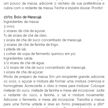
um pouco da massa, adicione o recheio de sua preferência e
cubra com o restante da massa. Feche e espere dourar. Pronto!
⠀⠀⠀⠀⠀⠀⠀⠀ ⠀⠀⠀⠀
27/01: Bolo de Maracujá
Ingredientes da massa:
3 ovos;
2 xícaras de chá de açúcar;
¾ de xícara de chá de óleo;
1 xícara de chá de suco concentrado de maracujá;
3 xícaras de chá de farinha de trigo;
1 pitada de sal;
1 colher de sopa de fermento químico em pó;
Ingredientes calda:
1/2 xícara de chá de água;
1/2 xícara de chá de suco concentrado de maracujá;
1 xícara de chá de açúcar;
Modo de preparo da massa: Em um recipiente grande, adicione
os ovos, o açúcar e misture até formar uma mistura cremosa e
homogênea. Acrescente o óleo e mexa para misturar. Coloque
metade do suco, metade da farinha e mexa até incorporar. Junte
o restante do suco, a farinha, o sal e misture novamente.
Adicione o fermento e mexa até incorporar. Transfira a massa
para uma forma untada e leve ao forno preaquecido a 180º