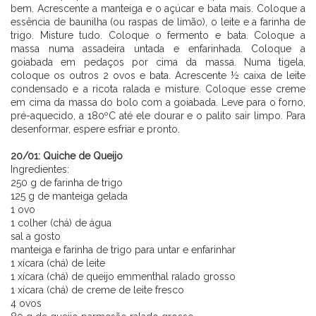
bem. Acrescente a manteiga e o açúcar e bata mais. Coloque a
essência de baunilha (ou raspas de limão), o leite e a farinha de
trigo. Misture tudo. Coloque o fermento e bata. Coloque a
massa numa assadeira untada e enfarinhada. Coloque a
goiabada em pedaços por cima da massa. Numa tigela,
coloque os outros 2 ovos e bata. Acrescente ½ caixa de leite
condensado e a ricota ralada e misture. Coloque esse creme
em cima da massa do bolo com a goiabada. Leve para o forno,
pré-aquecido, a 180ºC até ele dourar e o palito sair limpo. Para
desenformar, espere esfriar e pronto.
⠀⠀⠀⠀⠀⠀⠀⠀ ⠀⠀⠀⠀
20/01: Quiche de Queijo
Ingredientes:
250 g de farinha de trigo
125 g de manteiga gelada
1 ovo
1 colher (chá) de água
sal a gosto
manteiga e farinha de trigo para untar e enfarinhar
1 xícara (chá) de leite
1 xícara (chá) de queijo emmenthal ralado grosso
1 xícara (chá) de creme de leite fresco
4 ovos