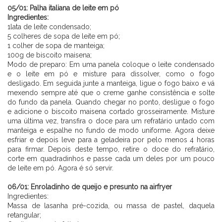
05/01: Palha italiana de leite em pó
Ingredientes:
1lata de leite condensado;
5 colheres de sopa de leite em pó;
1 colher de sopa de manteiga;
100g de biscoito maisena;
Modo de preparo: Em uma panela coloque o leite condensado
e o leite em pó e misture para dissolver, como o fogo
desligado. Em seguida junte a manteiga, ligue o fogo baixo e vá
mexendo sempre até que o creme ganhe consistência e solte
do fundo da panela. Quando chegar no ponto, desligue o fogo
e adicione o biscoito maisena cortado grosseiramente. Misture
uma última vez, transfira o doce para um refratário untado com
manteiga e espalhe no fundo de modo uniforme. Agora deixe
esfriar e depois leve para a geladeira por pelo menos 4 horas
para firmar. Depois deste tempo, retire o doce do refratário,
corte em quadradinhos e passe cada um deles por um pouco
de leite em pó. Agora é só servir.
⠀⠀⠀⠀⠀⠀⠀ ⠀⠀⠀⠀⠀
06/01: Enroladinho de queijo e presunto na airfryer
Ingredientes:
Massa de lasanha pré-cozida, ou massa de pastel, daquela
retangular;