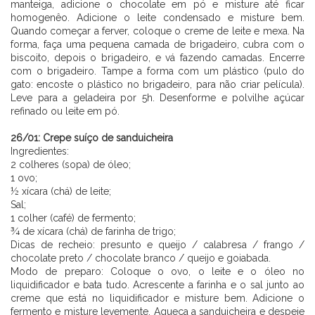
manteiga, adicione o chocolate em pó e misture até ficar
homogenêo. Adicione o leite condensado e misture bem.
Quando começar a ferver, coloque o creme de leite e mexa. Na
forma, faça uma pequena camada de brigadeiro, cubra com o
biscoito, depois o brigadeiro, e vá fazendo camadas. Encerre
com o brigadeiro. Tampe a forma com um plástico (pulo do
gato: encoste o plástico no brigadeiro, para não criar película).
Leve para a geladeira por 5h. Desenforme e polvilhe açúcar
refinado ou leite em pó.
⠀⠀⠀⠀⠀⠀⠀⠀ ⠀⠀⠀⠀
26/01:
Crepe suíço de sanduicheira
Ingredientes:
2 colheres (sopa) de óleo;
1 ovo;
½ xícara (chá) de leite;
Sal;
1 colher (café) de fermento;
¾ de xícara (chá) de farinha de trigo;
Dicas de recheio: presunto e queijo / calabresa / frango /
chocolate preto / chocolate branco / queijo e goiabada.
Modo de preparo: Coloque o ovo, o leite e o óleo no
liquidificador e bata tudo. Acrescente a farinha e o sal junto ao
creme que está no liquidificador e misture bem. Adicione o
fermento e misture levemente. Aqueça a sanduicheira e despeje