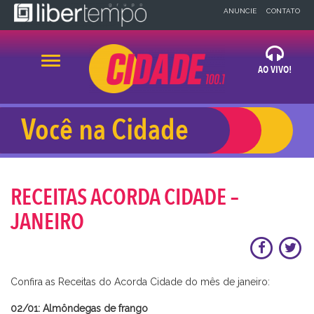
×
ANUNCIE
CONTATO
Alternar navegação
AO VIVO!
OUVIR AGORA
Você na Cidade
x
x
BLOG
NEWS
A CIDADE
RECEITAS ACORDA CIDADE –
32 99918-1483
JANEIRO
Confira as Receitas do Acorda Cidade do mês de janeiro:
⠀⠀⠀⠀⠀⠀⠀ ⠀⠀⠀⠀⠀
02/01: Almôndegas de frango