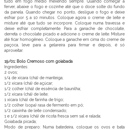
tudo em fogo médio mexendo sempre. Quando começar a
ferver, abaixe o fogo e cozinhe até que o doce solte do fundo
da panela. Quando chegar no ponto, desligue o fogo e deixe
esfriar por 5 a 10 minutos. Coloque agora o creme de leite e
misture até que tudo se incorpore. Coloque numa travessa e
deixe esfriar completamente. Para a ganache de chocolate,
derreta o chocolate picado e adicione o creme de leite. Misture
até ficar homogêneo. Coloque a ganache em cima do creme de
paçoca, leve para a gelareira para firmar e depois, é só
aproveitar.
⠀⠀⠀⠀⠀⠀⠀⠀ ⠀⠀⠀⠀
19/01:
Bolo Cremoso com goiabada
Ingredientes:
2 ovos;
1/4 de xícara (chá) de manteiga;
1/2 xícara (chá) de açúcar;
1/2 colher (chá) de essência de baunilha;
1/2 xícara (chá) de leite;
1 xícara (chá) de farinha de trigo;
1/2 colher (sopa) rasa de fermento em pó;
1/2 caixinha de leite condensado;
1 e 1/2 xícara (chá) de ricota fresca sem sal e ralada;
Goiabada picada;
Modo de preparo: Numa batedeira, coloque os ovos e bata