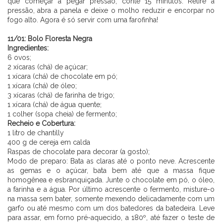
que começar a pegar pressão, conte 15 minutos. Retire a
pressão, abra a panela e deixe o molho reduzir e encorpar no
fogo alto. Agora é só servir com uma farofinha!
⠀⠀⠀⠀⠀⠀⠀⠀ ⠀⠀⠀⠀
11/01: Bolo Floresta Negra
Ingredientes:
6 ovos;
2 xícaras (chá) de açúcar;
1 xícara (chá) de chocolate em pó;
1 xícara (chá) de óleo;
3 xícaras (chá) de farinha de trigo;
1 xícara (chá) de água quente;
1 colher (sopa cheia) de fermento;
Recheio e Cobertura:
1 litro de chantilly
400 g de cereja em calda
Raspas de chocolate para decorar (a gosto);
Modo de preparo: Bata as claras até o ponto neve. Acrescente
as gemas e o açúcar, bata bem até que a massa fique
homogênea e esbranquiçada. Junte o chocolate em pó, o óleo,
a farinha e a água. Por último acrescente o fermento, misture-o
na massa sem bater, somente mexendo delicadamente com um
garfo ou até mesmo com um dos batedores da batedeira. Leve
para assar, em forno pré-aquecido, a 180º, até fazer o teste de