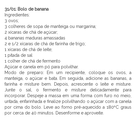
⠀⠀⠀⠀⠀⠀⠀⠀ ⠀⠀⠀⠀
31/01: Bolo de banana
Ingredientes:
3 ovos;
3 colheres de sopa de manteiga ou margarina;
2 xícaras de chá de açúcar;
4 bananas maduras amassadas
2 e 1/2 xícaras de chá de farinha de trigo;
1 xícaras de chá de leite;
1 pitada de sal
1 colher de chá de fermento
Açúcar e canela em pó para polvilhar.
Modo de preparo: Em um recipiente, coloque os ovos, a
manteiga, o açúcar e bata. Em seguida, adicione as bananas, a
farinha e misture bem. Depois, acrescente o leite e misture.
Junte o sal, o fermento e misture delicadamente para
incorporar. Despeje a massa em uma forma com furo no meio,
untada, enfarinhada e finalize polvilhando o açúcar com a canela
por cima do bolo. Leve ao forno pré-aquecido a 180ºC graus
por cerca de 40 minutos. Desenforme e aproveite.