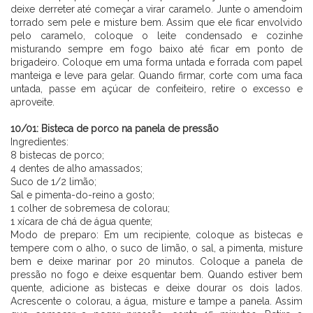
deixe derreter até começar a virar caramelo. Junte o amendoim
torrado sem pele e misture bem. Assim que ele ficar envolvido
pelo caramelo, coloque o leite condensado e cozinhe
misturando sempre em fogo baixo até ficar em ponto de
brigadeiro. Coloque em uma forma untada e forrada com papel
manteiga e leve para gelar. Quando firmar, corte com uma faca
untada, passe em açúcar de confeiteiro, retire o excesso e
aproveite.
⠀⠀⠀⠀⠀⠀⠀⠀ ⠀⠀⠀⠀
10/01: Bisteca de porco na panela de pressão
Ingredientes:
8 bistecas de porco;
4 dentes de alho amassados;
Suco de 1/2 limão;
Sal e pimenta-do-reino a gosto;
1 colher de sobremesa de colorau;
1 xícara de chá de água quente;
Modo de preparo: Em um recipiente, coloque as bistecas e
tempere com o alho, o suco de limão, o sal, a pimenta, misture
bem e deixe marinar por 20 minutos. Coloque a panela de
pressão no fogo e deixe esquentar bem. Quando estiver bem
quente, adicione as bistecas e deixe dourar os dois lados.
Acrescente o colorau, a água, misture e tampe a panela. Assim