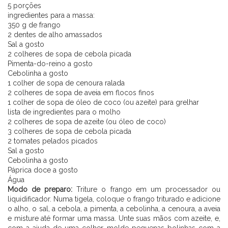
5 porções
ingredientes para a massa:
350 g de frango
2 dentes de alho amassados
Sal a gosto
2 colheres de sopa de cebola picada
Pimenta-do-reino a gosto
Cebolinha a gosto
1 colher de sopa de cenoura ralada
2 colheres de sopa de aveia em flocos finos
1 colher de sopa de óleo de coco (ou azeite) para grelhar
lista de ingredientes para o molho
2 colheres de sopa de azeite (ou óleo de coco)
3 colheres de sopa de cebola picada
2 tomates pelados picados
Sal a gosto
CADASTRE-SE
Cebolinha a gosto
Páprica doce a gosto
Água
Modo de preparo:
Triture o frango em um processador ou
liquidificador. Numa tigela, coloque o frango triturado e adicione
o alho, o sal, a cebola, a pimenta, a cebolinha, a cenoura, a aveia
e misture até formar uma massa. Unte suas mãos com azeite, e,
com a ajuda de uma colher, molde pequenas bolinhas com a