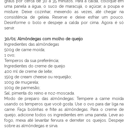
graus por cerca de 30 a 35 minutos. Para a calda, coloque em
uma panela a água, o suco de maracujá, o açúcar, a poupa e
misture. Deixe cozinhar, mexendo as vezes, até chegar na
consistência de geleia. Reserve e deixe esfriar um pouco.
Desinforme o bolo e despeje a calda por cima. Agora é só
servir.
⠀⠀⠀⠀⠀⠀⠀⠀ ⠀⠀⠀⠀
30/01: Almôndegas com molho de queijo
Ingredientes das almôndegas
500g de carne moída;
1 ovo;
Temperos da sua preferência;
Ingredientes do creme de queijo
400 ml de creme de leite;
150g de cream cheese ou requeijão;
100g de muçarela;
100g de parmesão;
Sal, pimenta do reino e noz-moscada.
Modo de preparo das almôndegas: Tempere a carne moída
usando os temperos que você gosta. Use o ovo para dar liga na
carne. Faça bolinhas e frite as almôndegas. Para o creme de
queijo, adicione todos os ingredientes em uma panela. Leve ao
fogo, mexa até levantar fervura e derreter os queijos. Despeje
sobre as almôndegas e sirva.