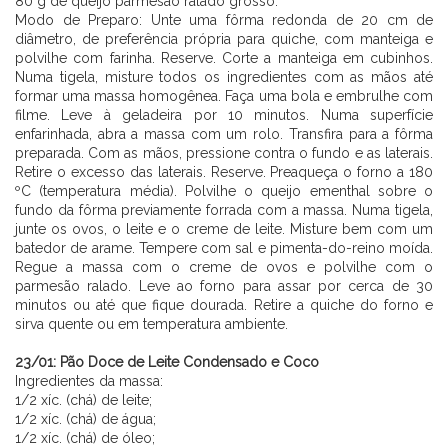
80 g de queijo parmesão ralado grosso.
Modo de Preparo: Unte uma fôrma redonda de 20 cm de
diâmetro, de preferência própria para quiche, com manteiga e
polvilhe com farinha. Reserve. Corte a manteiga em cubinhos.
Numa tigela, misture todos os ingredientes com as mãos até
formar uma massa homogênea. Faça uma bola e embrulhe com
filme. Leve à geladeira por 10 minutos. Numa superfície
enfarinhada, abra a massa com um rolo. Transfira para a fôrma
preparada. Com as mãos, pressione contra o fundo e as laterais.
Retire o excesso das laterais. Reserve. Preaqueça o forno a 180
ºC (temperatura média). Polvilhe o queijo ementhal sobre o
fundo da fôrma previamente forrada com a massa. Numa tigela,
junte os ovos, o leite e o creme de leite. Misture bem com um
batedor de arame. Tempere com sal e pimenta-do-reino moída.
Regue a massa com o creme de ovos e polvilhe com o
parmesão ralado. Leve ao forno para assar por cerca de 30
minutos ou até que fique dourada. Retire a quiche do forno e
sirva quente ou em temperatura ambiente.
⠀⠀⠀⠀⠀⠀⠀⠀ ⠀⠀⠀⠀
23/01:
Pão Doce de Leite Condensado e Coco
Ingredientes da massa:
1/2 xíc. (chá) de leite;
1/2 xíc. (chá) de água;
1/2 xíc. (chá) de óleo;