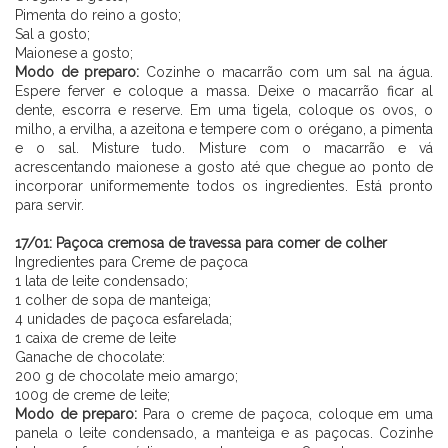
Pimenta do reino a gosto;
Sal a gosto;
Maionese a gosto;
Modo de preparo:
Cozinhe o macarrão com um sal na água.
Espere ferver e coloque a massa. Deixe o macarrão ficar al
dente, escorra e reserve. Em uma tigela, coloque os ovos, o
milho, a ervilha, a azeitona e tempere com o orégano, a pimenta
e o sal. Misture tudo. Misture com o macarrão e vá
acrescentando maionese a gosto até que chegue ao ponto de
incorporar uniformemente todos os ingredientes. Está pronto
para servir.
⠀⠀⠀⠀⠀⠀⠀⠀ ⠀⠀⠀⠀
17/01: Paçoca cremosa de travessa para comer de colher
Ingredientes para Creme de paçoca
1 lata de leite condensado;
1 colher de sopa de manteiga;
4 unidades de paçoca esfarelada;
1 caixa de creme de leite
Ganache de chocolate:
200 g de chocolate meio amargo;
100g de creme de leite;
Modo de preparo:
Para o creme de paçoca, coloque em uma
panela o leite condensado, a manteiga e as paçocas. Cozinhe