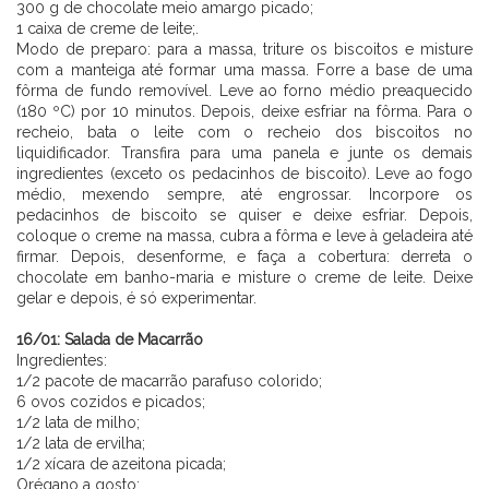
300 g de chocolate meio amargo picado;
1 caixa de creme de leite;.
Modo de preparo: para a massa, triture os biscoitos e misture
com a manteiga até formar uma massa. Forre a base de uma
fôrma de fundo removível. Leve ao forno médio preaquecido
(180 ºC) por 10 minutos. Depois, deixe esfriar na fôrma. Para o
recheio, bata o leite com o recheio dos biscoitos no
liquidificador. Transfira para uma panela e junte os demais
ingredientes (exceto os pedacinhos de biscoito). Leve ao fogo
médio, mexendo sempre, até engrossar. Incorpore os
pedacinhos de biscoito se quiser e deixe esfriar. Depois,
coloque o creme na massa, cubra a fôrma e leve à geladeira até
firmar. Depois, desenforme, e faça a cobertura: derreta o
chocolate em banho-maria e misture o creme de leite. Deixe
gelar e depois, é só experimentar.
⠀⠀⠀⠀⠀⠀⠀⠀ ⠀⠀⠀⠀
16/01: Salada de Macarrão
Ingredientes:
1/2 pacote de macarrão parafuso colorido;
6 ovos cozidos e picados;
1/2 lata de milho;
1/2 lata de ervilha;
1/2 xícara de azeitona picada;
Orégano a gosto;