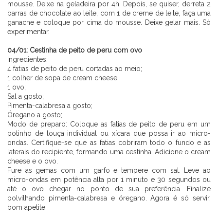
mousse. Deixe na geladeira por 4h. Depois, se quiser, derreta 2
barras de chocolate ao leite, com 1 de creme de leite, faça uma
ganache e coloque por cima do mousse. Deixe gelar mais. Só
experimentar.
⠀⠀⠀⠀⠀⠀⠀ ⠀⠀⠀⠀⠀
04/01: Cestinha de peito de peru com ovo
Ingredientes:
4 fatias de peito de peru cortadas ao meio;
1 colher de sopa de cream cheese;
1 ovo;
Sal a gosto;
Pimenta-calabresa a gosto;
Óregano a gosto;
Modo de preparo: Coloque as fatias de peito de peru em um
potinho de louça individual ou xícara que possa ir ao micro-
ondas. Certifique-se que as fatias cobriram todo o fundo e as
laterais do recipiente, formando uma cestinha. Adicione o cream
cheese e o ovo.
Fure as gemas com um garfo e tempere com sal. Leve ao
micro-ondas em potência alta por 1 minuto e 30 segundos ou
até o ovo chegar no ponto de sua preferência. Finalize
polvilhando pimenta-calabresa e óregano. Agora é só servir,
bom apetite.
⠀⠀⠀⠀⠀⠀⠀ ⠀⠀⠀⠀⠀