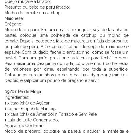
Queijo muçarela fatiado;
Presunto ou peito de peru fatiado;
Molho de tomate ou catchup;
Maionese;
Orégano;
Modo de preparo: Em uma massa retangular, seja de lasanha ou
pastel, coloque uma colherada de catchup ou molho de
tomate. Depois, coloque 1 fatia de muçarela e 1 fatia de presunto
ou peito de peru. Acrescente 1 colher de sopa de maionese e
espalhe. Com cuidado, feche o enroladinho, como se fosse um
pastel. Com um garfo, pressione as laterais para fechá-lo bem.
Para deixar uma casquinha dourada, colocaremos 1 colher extra
de maionese por cima, espalhando por toda a superfície.
Coloque os enroladinhos no cesto da sua airfyer por 7 minutos.
Depois, é salpicar um pouco de orégano e servir
⠀⠀⠀⠀⠀⠀⠀ ⠀⠀⠀⠀⠀
09/01:
Pé de Moça
Ingredientes:
1 xícara (chá) de Açúcar;
1 colher (sopa) de Manteiga;
1 xícara (chá) de Amendoim Torrado e Sem Pele;
1 Lata de Leite Condensado;
Açúcar de Confeitar;
Modo de preparo: coloque na panela o açúcar, a manteiga e