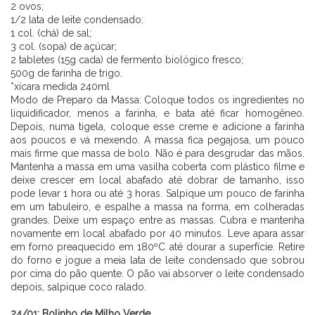
2 ovos;
1/2 lata de leite condensado;
1 col. (chá) de sal;
3 col. (sopa) de açúcar;
2 tabletes (15g cada) de fermento biológico fresco;
500g de farinha de trigo.
*xícara medida 240ml
Modo de Preparo da Massa: Coloque todos os ingredientes no
liquidificador, menos a farinha, e bata até ficar homogêneo.
Depois, numa tigela, coloque esse creme e adicione a farinha
aos poucos e vá mexendo. A massa fica pegajosa, um pouco
mais firme que massa de bolo. Não é para desgrudar das mãos.
Mantenha a massa em uma vasilha coberta com plástico filme e
deixe crescer em local abafado até dobrar de tamanho, isso
pode levar 1 hora ou até 3 horas. Salpique um pouco de farinha
em um tabuleiro, e espalhe a massa na forma, em colheradas
grandes. Deixe um espaço entre as massas. Cubra e mantenha
novamente em local abafado por 40 minutos. Leve apara assar
em forno preaquecido em 180ºC até dourar a superfície. Retire
do forno e jogue a meia lata de leite condensado que sobrou
por cima do pão quente. O pão vai absorver o leite condensado
depois, salpique coco ralado.
⠀⠀⠀⠀⠀⠀⠀⠀ ⠀⠀⠀⠀
24/01: Bolinho de Milho Verde