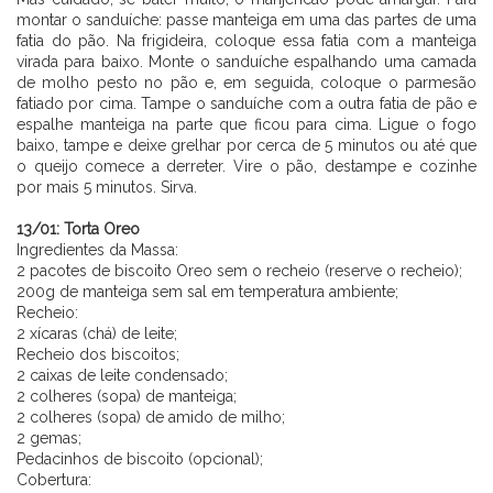
montar o sanduíche: passe manteiga em uma das partes de uma
fatia do pão. Na frigideira, coloque essa fatia com a manteiga
virada para baixo. Monte o sanduíche espalhando uma camada
de molho pesto no pão e, em seguida, coloque o parmesão
fatiado por cima. Tampe o sanduíche com a outra fatia de pão e
espalhe manteiga na parte que ficou para cima. Ligue o fogo
baixo, tampe e deixe grelhar por cerca de 5 minutos ou até que
o queijo comece a derreter. Vire o pão, destampe e cozinhe
por mais 5 minutos. Sirva.
⠀⠀⠀⠀⠀⠀⠀⠀ ⠀⠀⠀⠀
13/01: Torta Oreo
Ingredientes da Massa:
2 pacotes de biscoito Oreo sem o recheio (reserve o recheio);
200g de manteiga sem sal em temperatura ambiente;
Recheio:
2 xícaras (chá) de leite;
Recheio dos biscoitos;
2 caixas de leite condensado;
2 colheres (sopa) de manteiga;
2 colheres (sopa) de amido de milho;
2 gemas;
Pedacinhos de biscoito (opcional);
Cobertura: