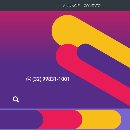
ANUNCIE
CONTATO
(32) 99831-1001
x
x