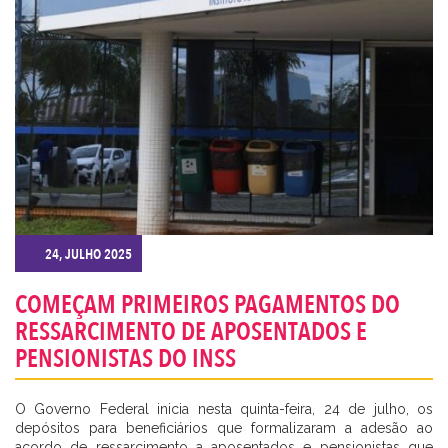
24, JULHO 2025
COMEÇAM PRIMEIROS PAGAMENTOS DO
CADASTRE-SE
RESSARCIMENTO DE APOSENTADOS E
PENSIONISTAS DO INSS
O Governo Federal inicia nesta quinta-feira, 24 de julho, os
depósitos para beneficiários que formalizaram a adesão ao
acordo de ressarcimento a aposentados e pensionistas que