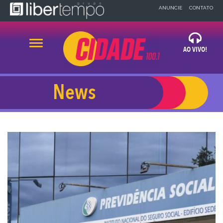
×
ANUNCIE
CONTATO
Alternar navegação
AO VIVO!
OUVIR AGORA
News
x
x
BLOG
NEWS
A CIDADE
32 99918-1483