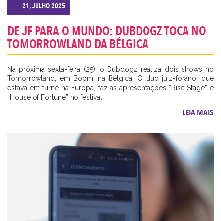
21, JULHO 2025
DE JF PARA O MUNDO: DUBDOGZ TOCA NO
TOMORROWLAND DA BÉLGICA
Na próxima sexta-feira (25), o Dubdogz realiza dois shows no
Tomorrowland, em Boom, na Bélgica. O duo juiz-forano, que
estava em turnê na Europa, faz as apresentações “Rise Stage” e
“House of Fortune” no festival.
LEIA MAIS