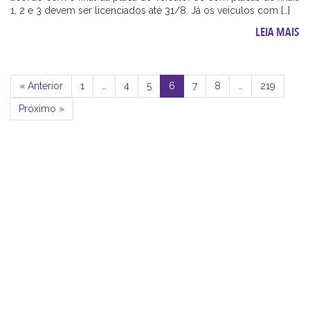
1, 2 e 3 devem ser licenciados até 31/8. Já os veículos com […]
LEIA MAIS
« Anterior
1
…
4
5
6
7
8
…
219
Próximo »