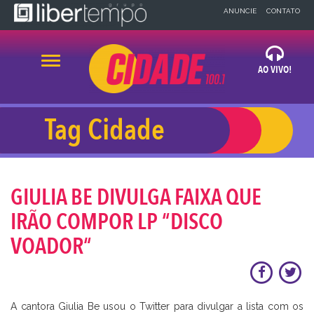
×
ANUNCIE
CONTATO
Alternar navegação
AO VIVO!
OUVIR AGORA
Tag Cidade
x
x
BLOG
NEWS
A CIDADE
GIULIA BE DIVULGA FAIXA QUE
32 99918-1483
IRÃO COMPOR LP “DISCO
VOADOR“
A cantora Giulia Be usou o Twitter para divulgar a lista com os