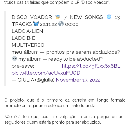
títulos das 13 faixas que compõem o LP “Disco Voador“.
DISCO VOADOR
7 NEW SONGS
13
TRACKS
22.11.22
00:00
LADO A•LIEN
LADO B•E
MULTIVERSO
meu álbum — prontos pra serem abduzidos?
my album — ready to be abducted?
pre-save:
https://t.co/9FJxx6x6BL
pic.twitter.com/acUvxuFUQD
— GIULIA (@giulia)
November 17, 2022
CADASTRE-SE
O projeto, que é o primeiro da carreira em longo formato
promete entregar uma estética um tanto futurista.
Não é à toa que, para a divulgação, a artista perguntou aos
seguidores quem estaria pronto para ser abduzido.