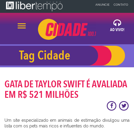
×
ANUNCIE
CONTATO
Alternar navegação
AO VIVO!
OUVIR AGORA
Tag Cidade
x
x
BLOG
NEWS
A CIDADE
GATA DE TAYLOR SWIFT É AVALIADA
32 99918-1483
EM R$ 521 MILHÕES
Um site especializado em animais de estimação divulgou uma
lista com os pets mais ricos e influentes do mundo.
⠀⠀⠀⠀⠀⠀⠀⠀ ⠀⠀⠀⠀⠀⠀