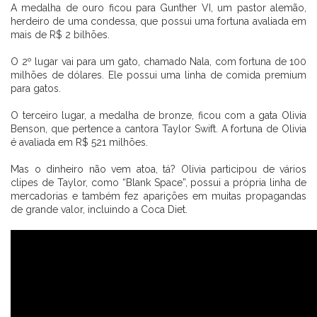
A medalha de ouro ficou para Gunther VI, um pastor alemão,
herdeiro de uma condessa, que possui uma fortuna avaliada em
mais de R$ 2 bilhões.
⠀⠀⠀⠀⠀⠀⠀⠀ ⠀⠀⠀⠀⠀⠀
O 2º lugar vai para um gato, chamado Nala, com fortuna de 100
milhões de dólares. Ele possui uma linha de comida premium
para gatos.
⠀⠀⠀⠀⠀⠀⠀⠀ ⠀⠀⠀⠀⠀⠀
O terceiro lugar, a medalha de bronze, ficou com a gata Olivia
Benson, que pertence a cantora Taylor Swift. A fortuna de Olivia
é avaliada em R$ 521 milhões.
⠀⠀⠀⠀⠀⠀⠀⠀ ⠀⠀⠀⠀⠀⠀
Mas o dinheiro não vem atoa, tá? Olivia participou de vários
clipes de Taylor, como “Blank Space”, possui a própria linha de
mercadorias e também fez aparições em muitas propagandas
de grande valor, incluindo a Coca Diet.
CADASTRE-SE