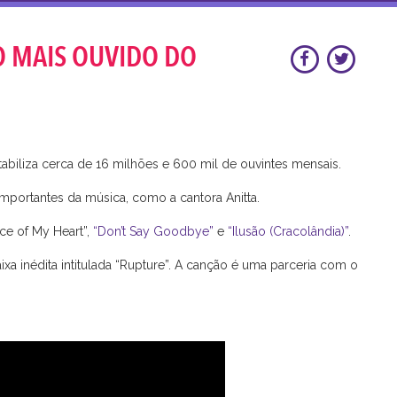
RO MAIS OUVIDO DO
abiliza cerca de 16 milhões e 600 mil de ouvintes mensais.
importantes da música, como a cantora Anitta.
ece of My Heart”,
“Don’t Say Goodbye”
e
“Ilusão (Cracolândia)”
.
xa inédita intitulada “Rupture”. A canção é uma parceria com o