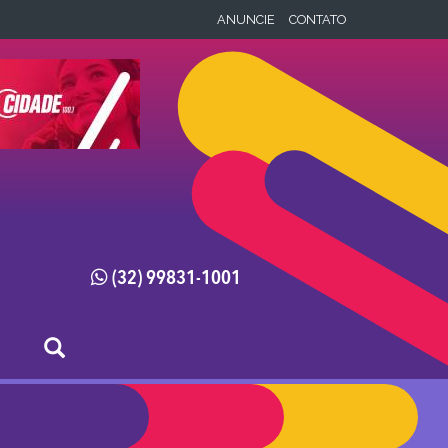
ANUNCIE
CONTATO
(32) 99831-1001
x
x